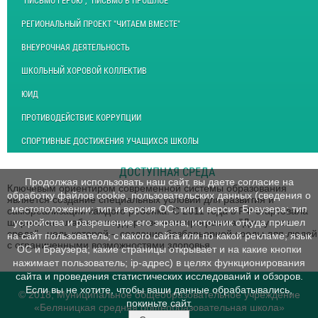
"ПИСЬМО ГЕРОЮ", "ПИСЬМО В ПРОШЛОЕ"
РЕГИОНАЛЬНЫЙ ПРОЕКТ "ЧИТАЕМ ВМЕСТЕ"
ВНЕУРОЧНАЯ ДЕЯТЕЛЬНОСТЬ
ШКОЛЬНЫЙ ХОРОВОЙ КОЛЛЕКТИВ
ЮИД
ПРОТИВОДЕЙСТВИЕ КОРРУПЦИИ
СПОРТИВНЫЕ ДОСТИЖЕНИЯ УЧАЩИХСЯ ШКОЛЫ
ДОСТУПНАЯ СРЕДА
Продолжая использовать наш сайт, вы даете согласие на
Ключевым ориентиром современной системы образования
обработку файлов cookie, пользовательских данных (сведения о
является создание специальных условий для развития и
местоположении; тип и версия ОС; тип и версия Браузера; тип
самореализации каждого ребенка. С 2011 года в РФ стартовала
широкомасштабная государственная программа "Доступная
устройства и разрешение его экрана; источник откуда пришел
среда", цель которой – создание безбарьерной среды для людей
на сайт пользователь; с какого сайта или по какой рекламе; язык
с ограниченными возможностями здоровья.
ОС и Браузера; какие страницы открывает и на какие кнопки
нажимает пользователь; ip-адрес) в целях функционирования
сайта и проведения статистических исследований и обзоров.
Если вы не хотите, чтобы ваши данные обрабатывались,
© 2018, Муниципальное общеобразовательное учреждение
покиньте сайт.
«Беляницкая средняя общеобразовательная школа»