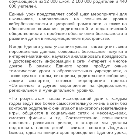
обучающиеся из 32 800 школ, 2 100 000 родителей и 440
000 учителей.
Единый урок представляет собой цикл мероприятий для
школьников, направленных на повышение уровня
кибербезопасности и цифровой грамотности, а также на
обеспечение внимания родительской и педагогической
общественности к проблеме обеспечения безопасности и
развития детей в информационном пространстве.
В ходе Единого урока участники узнают, как защитить свои
персональные данные, совершать безопасные покупки в
интернет-магазинах, научатся анализировать правдивость
и достоверность информации в сети Интернет и многое
другое. В рамках Единого урока пройдут очные
тематические уроки в образовательных учреждениях, а
также круглые столы, викторины, родительские собрания,
лекции экспертов, сетевые мероприятия проекта
«Сетевичок» и другие мероприятия на федеральном,
региональном и муниципальном уровнях.
«По результатам наших исследований дети с каждым
годом ведут все более самостоятельную жизнь в сети без
контроля родителей: они играют в многопользовательские
игры, общаются в социальных сетях и мессенджерах,
смотрят фильмы и т.д. Соответственно, повышается
опасность различных рисков, к которым мы должны
подготовить наших детей - считает сенатор Людмила
Бокова, одна из инициаторов проведения Единого урока,