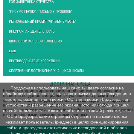
ГОД ЗАЩИТНИКА ОТЕЧЕСТВА
"ПИСЬМО ГЕРОЮ", "ПИСЬМО В ПРОШЛОЕ"
РЕГИОНАЛЬНЫЙ ПРОЕКТ "ЧИТАЕМ ВМЕСТЕ"
ВНЕУРОЧНАЯ ДЕЯТЕЛЬНОСТЬ
ШКОЛЬНЫЙ ХОРОВОЙ КОЛЛЕКТИВ
ЮИД
ПРОТИВОДЕЙСТВИЕ КОРРУПЦИИ
СПОРТИВНЫЕ ДОСТИЖЕНИЯ УЧАЩИХСЯ ШКОЛЫ
ДОСТУПНАЯ СРЕДА
Продолжая использовать наш сайт, вы даете согласие на
Ключевым ориентиром современной системы образования
обработку файлов cookie, пользовательских данных (сведения о
является создание специальных условий для развития и
местоположении; тип и версия ОС; тип и версия Браузера; тип
самореализации каждого ребенка. С 2011 года в РФ стартовала
широкомасштабная государственная программа "Доступная
устройства и разрешение его экрана; источник откуда пришел
среда", цель которой – создание безбарьерной среды для людей
на сайт пользователь; с какого сайта или по какой рекламе; язык
с ограниченными возможностями здоровья.
ОС и Браузера; какие страницы открывает и на какие кнопки
нажимает пользователь; ip-адрес) в целях функционирования
сайта и проведения статистических исследований и обзоров.
Если вы не хотите, чтобы ваши данные обрабатывались,