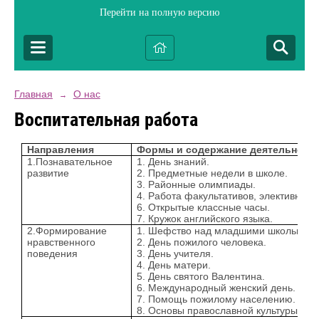
Перейти на полную версию
Главная
О нас
→
Воспитательная работа
Направления
Формы и содержание деятельност
1.Познавательное
1. День знаний.
развитие
2. Предметные недели в школе.
3. Районные олимпиады.
4. Работа факультативов, элективных 
6. Открытые классные часы.
7. Кружок английского языка.
2.Формирование
1. Шефство над младшими школьника
нравственного
2. День пожилого человека.
поведения
3. День учителя.
4. День матери.
5. День святого Валентина.
6. Международный женский день.
7. Помощь пожилому населению.
8. Основы православной культуры.