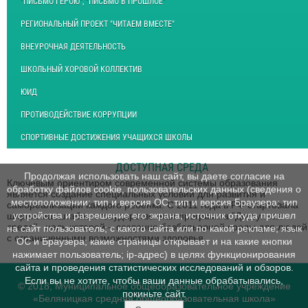
"ПИСЬМО ГЕРОЮ", "ПИСЬМО В ПРОШЛОЕ"
РЕГИОНАЛЬНЫЙ ПРОЕКТ "ЧИТАЕМ ВМЕСТЕ"
ВНЕУРОЧНАЯ ДЕЯТЕЛЬНОСТЬ
ШКОЛЬНЫЙ ХОРОВОЙ КОЛЛЕКТИВ
ЮИД
ПРОТИВОДЕЙСТВИЕ КОРРУПЦИИ
СПОРТИВНЫЕ ДОСТИЖЕНИЯ УЧАЩИХСЯ ШКОЛЫ
ДОСТУПНАЯ СРЕДА
Продолжая использовать наш сайт, вы даете согласие на
Ключевым ориентиром современной системы образования
обработку файлов cookie, пользовательских данных (сведения о
является создание специальных условий для развития и
местоположении; тип и версия ОС; тип и версия Браузера; тип
самореализации каждого ребенка. С 2011 года в РФ стартовала
устройства и разрешение его экрана; источник откуда пришел
широкомасштабная государственная программа "Доступная
среда", цель которой – создание безбарьерной среды для людей
на сайт пользователь; с какого сайта или по какой рекламе; язык
с ограниченными возможностями здоровья.
ОС и Браузера; какие страницы открывает и на какие кнопки
нажимает пользователь; ip-адрес) в целях функционирования
сайта и проведения статистических исследований и обзоров.
Если вы не хотите, чтобы ваши данные обрабатывались,
© 2018, Муниципальное общеобразовательное учреждение
покиньте сайт.
«Беляницкая средняя общеобразовательная школа»