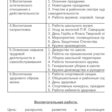
3.Воспитание
1. Осенние праздники.
эстетического
2. Новогодние праздники.
отношения к
3. Участие в районном смотре художе
действительности
самодеятельности.
4. Работа кружков: хоровой, танцевал
4.Воспитание
1. Работа школьного музея.
патриотизма
2. Уход за могилой П.Ф. Скворцова.
3. День Герба и Флага Тверской облас
4. Мероприятия, посвященные праздн
5. День Защитника Отечества.
6. Кружок краеведения.
5.Освоение навыков
1. Дежурство по школе.
трудовой
2. Работа на пришкольном участке.
деятельности и
3. Уборка школьной территории.
самообслуживания
4. Работа технического кружка.
5. Генеральная уборка в школе.
6. Кружок домоводства и рукоделия.
6.Воспитание
1. Работа спортивной секции.
здорового образа
2. Общешкольные и районные соревн
жизни.
3. День здоровья.
4. Спортивные конкурсы, праздники.
5. Работа кабинета здоровья.
Воспитательная работа.
Цель: раскрытие, развитие и реализация