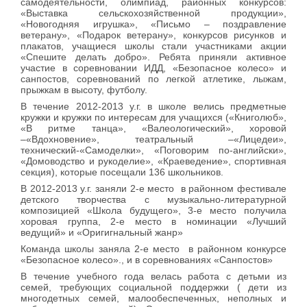
самодеятельности, олимпиад, районных конкурсов:
«Выставка сельскохозяйственной продукции»,
«Новогодняя игрушка», «Письмо – поздравление
ветерану», «Подарок ветерану», конкурсов рисунков и
плакатов, учащиеся школы стали участниками акции
«Спешите делать добро». Ребята приняли активное
участие в соревновании ИДД, «Безопасное колесо» и
санпостов, соревнований по легкой атлетике, лыжам,
прыжкам в высоту, футболу.
В течение 2012-2013 у.г. в школе велись предметные
кружки и кружки по интересам для учащихся («Книголюб»,
«В ритме танца», «Валеологический», хоровой
–«Вдохновение», театральный –«Лицедеи»,
технический-«Самоделки», «Поговорим по-английски»,
«Домоводство и рукоделие», «Краеведение», спортивная
секция), которые посещали 136 школьников.
В 2012-2013 у.г. заняли 2-е место в районном фестивале
детского творчества с музыкально-литературной
композицией «Школа будущего», 3-е место получила
хоровая группа, 2-е место в номинации «Лучший
ведущий» и «Оригигнальный жанр»
Команда школы заняла 2-е место в районном конкурсе
«Безопасное колесо»., и в соревнованиях «Санпостов»
В течение учебного года велась работа с детьми из
семей, требующих социальной поддержки ( дети из
многодетных семей, малообеспеченных, неполных и