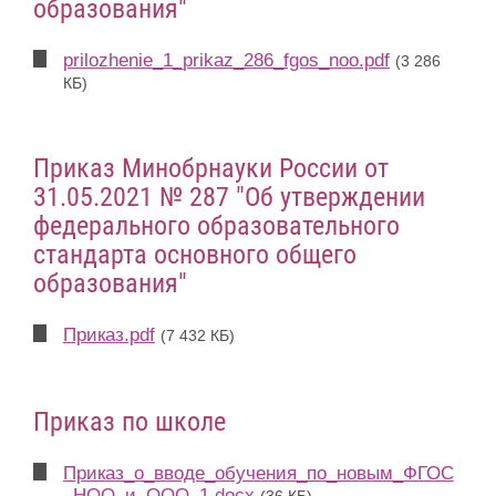
образования"
prilozhenie_1_prikaz_286_fgos_noo.pdf
(3 286
КБ)
Приказ Минобрнауки России от
31.05.2021 № 287 "Об утверждении
федерального образовательного
стандарта основного общего
образования"
Приказ.pdf
(7 432 КБ)
Приказ по школе
Приказ_о_вводе_обучения_по_новым_ФГОС
_НОО_и_ООО_1.docx
(36 КБ)