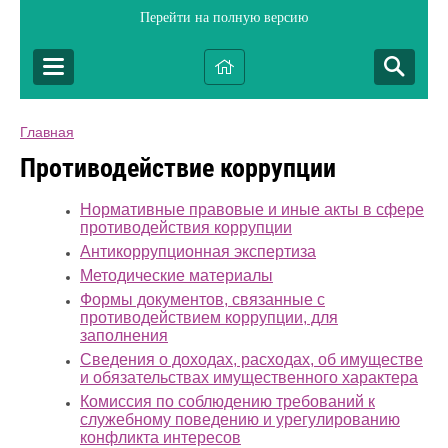
Перейти на полную версию
Главная
Противодействие коррупции
Нормативные правовые и иные акты в сфере
противодействия коррупции
Антикоррупционная экспертиза
Методические материалы
Формы документов, связанные с
противодействием коррупции, для
заполнения
Сведения о доходах, расходах, об имуществе
и обязательствах имущественного характера
Комиссия по соблюдению требований к
служебному поведению и урегулированию
конфликта интересов