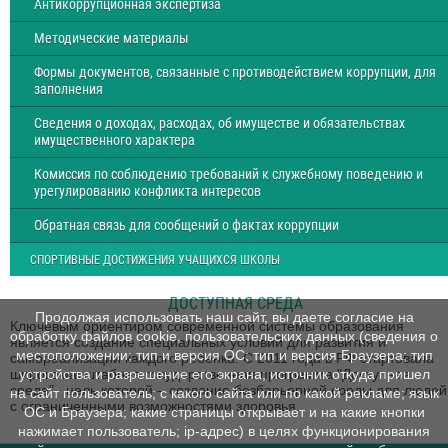
Антикоррупционная экспертиза
Методические материалы
Формы документов, связанные с противодействием коррупции, для
заполнения
Сведения о доходах, расходах, об имуществе и обязательствах
имущественного характера
Комиссия по соблюдению требований к служебному поведению и
урегулированию конфликта интересов
Обратная связь для сообщений о фактах коррупции
СПОРТИВНЫЕ ДОСТИЖЕНИЯ УЧАЩИХСЯ ШКОЛЫ
ДОСТУПНАЯ СРЕДА
Продолжая использовать наш сайт, вы даете согласие на
Ключевым ориентиром современной системы образования
обработку файлов cookie, пользовательских данных (сведения о
является создание специальных условий для развития и
местоположении; тип и версия ОС; тип и версия Браузера; тип
самореализации каждого ребенка. С 2011 года в РФ стартовала
устройства и разрешение его экрана; источник откуда пришел
широкомасштабная государственная программа "Доступная
среда", цель которой – создание безбарьерной среды для людей
на сайт пользователь; с какого сайта или по какой рекламе; язык
с ограниченными возможностями здоровья.
ОС и Браузера; какие страницы открывает и на какие кнопки
нажимает пользователь; ip-адрес) в целях функционирования