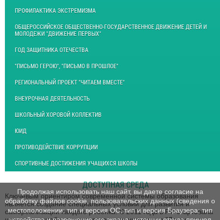
ПРОФИЛАКТИКА ЭКСТРЕМИЗМА
ОБЩЕРОССИЙСКОЕ ОБЩЕСТВЕННО-ГОСУДАРСТВЕННОЕ ДВИЖЕНИЕ ДЕТЕЙ И
МОЛОДЕЖИ "ДВИЖЕНИЕ ПЕРВЫХ"
ГОД ЗАЩИТНИКА ОТЕЧЕСТВА
"ПИСЬМО ГЕРОЮ", "ПИСЬМО В ПРОШЛОЕ"
РЕГИОНАЛЬНЫЙ ПРОЕКТ "ЧИТАЕМ ВМЕСТЕ"
ВНЕУРОЧНАЯ ДЕЯТЕЛЬНОСТЬ
ШКОЛЬНЫЙ ХОРОВОЙ КОЛЛЕКТИВ
ЮИД
ПРОТИВОДЕЙСТВИЕ КОРРУПЦИИ
СПОРТИВНЫЕ ДОСТИЖЕНИЯ УЧАЩИХСЯ ШКОЛЫ
ДОСТУПНАЯ СРЕДА
Продолжая использовать наш сайт, вы даете согласие на
Ключевым ориентиром современной системы образования
обработку файлов cookie, пользовательских данных (сведения о
является создание специальных условий для развития и
местоположении; тип и версия ОС; тип и версия Браузера; тип
самореализации каждого ребенка. С 2011 года в РФ стартовала
устройства и разрешение его экрана; источник откуда пришел
широкомасштабная государственная программа "Доступная