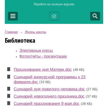
Перейти на полную версию
Главная
Жизнь школы
→
Библиотека
Элективные курсы
Фотоотчёты - презентации
Празднование дня Матери.doc
(48 КБ)
Сценарий конкурсной программы к 23
февраля.doc
(33 КБ)
Сценарий дня пожилого человека.doc
(27 КБ)
Сценарий новогоднего праздника.doc
(37 КБ)
Сценарий празднования 9 мая.doc
(38 КБ)