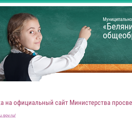
Муниципально
«Белян
общеоб
а на официальный сайт Министерства просв
u.gov.ru/