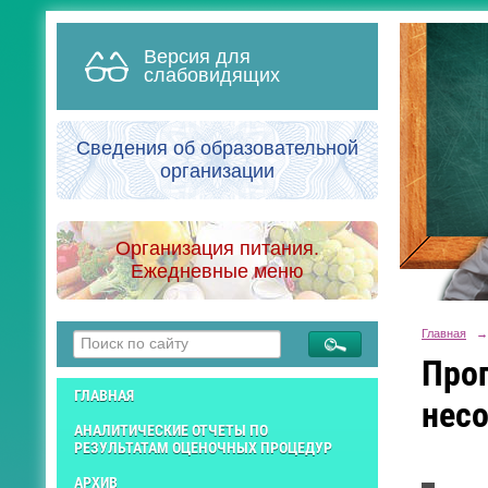
Версия для
слабовидящих
Сведения об образовательной
организации
Организация питания.
Ежедневные меню
Главная
→
Про
ГЛАВНАЯ
нес
АНАЛИТИЧЕСКИЕ ОТЧЕТЫ ПО
РЕЗУЛЬТАТАМ ОЦЕНОЧНЫХ ПРОЦЕДУР
АРХИВ