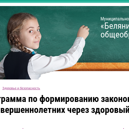
Муниципально
«Белян
общеоб
Здоровье и безопасность
грамма по формированию законо
овершеннолетних через здоровый