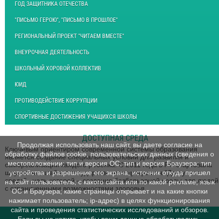
ГОД ЗАЩИТНИКА ОТЕЧЕСТВА
"ПИСЬМО ГЕРОЮ", "ПИСЬМО В ПРОШЛОЕ"
РЕГИОНАЛЬНЫЙ ПРОЕКТ "ЧИТАЕМ ВМЕСТЕ"
ВНЕУРОЧНАЯ ДЕЯТЕЛЬНОСТЬ
ШКОЛЬНЫЙ ХОРОВОЙ КОЛЛЕКТИВ
ЮИД
ПРОТИВОДЕЙСТВИЕ КОРРУПЦИИ
СПОРТИВНЫЕ ДОСТИЖЕНИЯ УЧАЩИХСЯ ШКОЛЫ
ДОСТУПНАЯ СРЕДА
Продолжая использовать наш сайт, вы даете согласие на
Ключевым ориентиром современной системы образования
обработку файлов cookie, пользовательских данных (сведения о
является создание специальных условий для развития и
местоположении; тип и версия ОС; тип и версия Браузера; тип
самореализации каждого ребенка. С 2011 года в РФ стартовала
устройства и разрешение его экрана; источник откуда пришел
широкомасштабная государственная программа "Доступная
среда", цель которой – создание безбарьерной среды для людей
на сайт пользователь; с какого сайта или по какой рекламе; язык
с ограниченными возможностями здоровья.
ОС и Браузера; какие страницы открывает и на какие кнопки
нажимает пользователь; ip-адрес) в целях функционирования
сайта и проведения статистических исследований и обзоров.