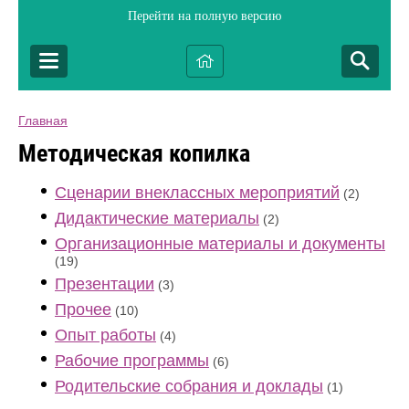
Перейти на полную версию
Главная
Методическая копилка
Сценарии внеклассных мероприятий
(2)
Дидактические материалы
(2)
Организационные материалы и документы
(19)
Презентации
(3)
Прочее
(10)
Опыт работы
(4)
Рабочие программы
(6)
Родительские собрания и доклады
(1)