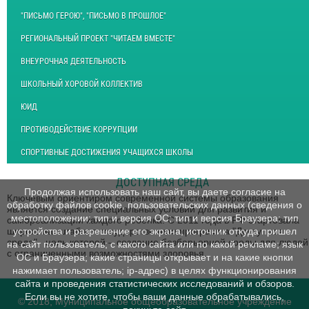
"ПИСЬМО ГЕРОЮ", "ПИСЬМО В ПРОШЛОЕ"
РЕГИОНАЛЬНЫЙ ПРОЕКТ "ЧИТАЕМ ВМЕСТЕ"
ВНЕУРОЧНАЯ ДЕЯТЕЛЬНОСТЬ
ШКОЛЬНЫЙ ХОРОВОЙ КОЛЛЕКТИВ
ЮИД
ПРОТИВОДЕЙСТВИЕ КОРРУПЦИИ
СПОРТИВНЫЕ ДОСТИЖЕНИЯ УЧАЩИХСЯ ШКОЛЫ
ДОСТУПНАЯ СРЕДА
Продолжая использовать наш сайт, вы даете согласие на
Ключевым ориентиром современной системы образования
обработку файлов cookie, пользовательских данных (сведения о
является создание специальных условий для развития и
местоположении; тип и версия ОС; тип и версия Браузера; тип
самореализации каждого ребенка. С 2011 года в РФ стартовала
широкомасштабная государственная программа "Доступная
устройства и разрешение его экрана; источник откуда пришел
среда", цель которой – создание безбарьерной среды для людей
на сайт пользователь; с какого сайта или по какой рекламе; язык
с ограниченными возможностями здоровья.
ОС и Браузера; какие страницы открывает и на какие кнопки
нажимает пользователь; ip-адрес) в целях функционирования
сайта и проведения статистических исследований и обзоров.
Если вы не хотите, чтобы ваши данные обрабатывались,
© 2018, Муниципальное общеобразовательное учреждение