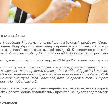
- и много денег
ы? Свободный график, неполный день и быстрый заработок. Стоп,
ющие. Попробуй отстоять смену у прилавка или поколесить по горо
а), да и заработок не сказать чтоб завидный. Кассиром на свое жи
ает? Может, нет амбиций? Еще как есть! 80% из того же опроса ме
ие мухоморы покупает весь мир, от США до Филиппин: почему ин
 коллег, у кого тоже подростки: как, мол, у ваших с карьерны
 в кассиры - в интересный магазин для хобби. У другой 13-летка
 более стабильную профессию, а уж потом творить будешь? Фы
а себе будущего Льва Толстого, пока не прославится!» У трет
ром. Но той только 8.
ь профессию молодым людям нередко мешают иллюзии - о мире и о 
ской работе Фонда гуманитарных проектов, кандидат педагогическ
.
 иллюзии