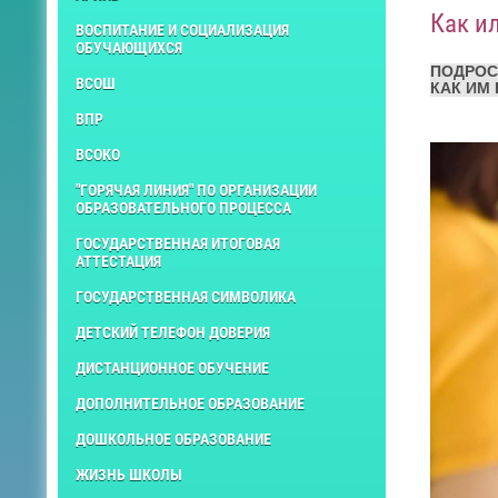
Как и
ВОСПИТАНИЕ И СОЦИАЛИЗАЦИЯ
ОБУЧАЮЩИХСЯ
ПОДРОС
ВСОШ
КАК ИМ
ВПР
ВСОКО
"ГОРЯЧАЯ ЛИНИЯ" ПО ОРГАНИЗАЦИИ
ОБРАЗОВАТЕЛЬНОГО ПРОЦЕССА
ГОСУДАРСТВЕННАЯ ИТОГОВАЯ
АТТЕСТАЦИЯ
ГОСУДАРСТВЕННАЯ СИМВОЛИКА
ДЕТСКИЙ ТЕЛЕФОН ДОВЕРИЯ
ДИСТАНЦИОННОЕ ОБУЧЕНИЕ
ДОПОЛНИТЕЛЬНОЕ ОБРАЗОВАНИЕ
ДОШКОЛЬНОЕ ОБРАЗОВАНИЕ
ЖИЗНЬ ШКОЛЫ