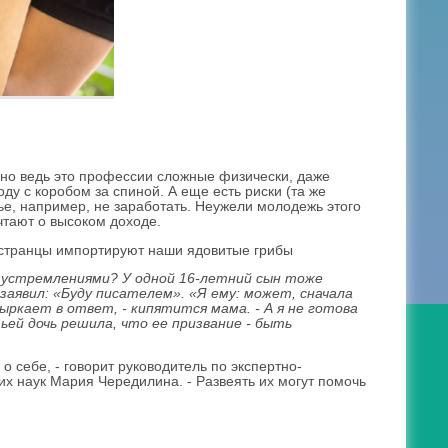
 но ведь это профессии сложные физически, даже
ду с коробом за спиной. А еще есть риски (та же
лье, например, не заработать. Неужели молодежь этого
чтают о высоком доходе.
остранцы импортируют наши ядовитые грибы
ми устремлениями? У одной 16-летний сын тоже
 заявил: «Буду писателем». «Я ему: может, сначала
ркает в ответ, - кипятится мама. - А я не готова
ьей дочь решила, что ее призвание - быть
себе, - говорит руководитель по экспертно-
их наук Мария Чередилина. - Развеять их могут помочь