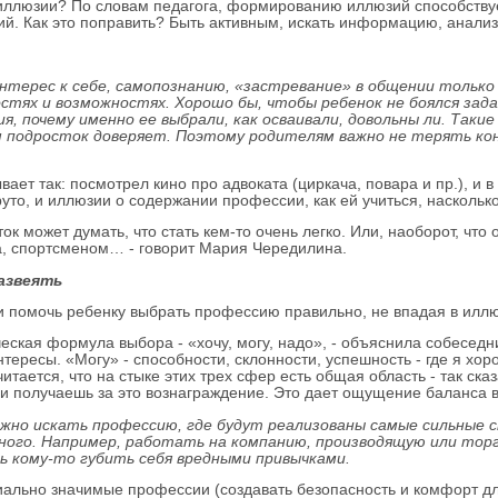
 иллюзии? По словам педагога, формированию иллюзий способствует 
й. Как это поправить? Быть активным, искать информацию, анализ
нтерес к себе, самопознанию, «застревание» в общении только
стях и возможностях. Хорошо бы, чтобы ребенок не боялся зада
я, почему именно ее выбрали, как осваивали, довольны ли. Таки
 подросток доверяет. Поэтому родителям важно не терять кон
вает так: посмотрел кино про адвоката (циркача, повара и пр.), и
круто, и иллюзии о содержании профессии, как ей учиться, насколько
ток может думать, что стать кем-то очень легко. Или, наоборот, что
, спортсменом… - говорит Мария Чередилина.
развеять
 помочь ребенку выбрать профессию правильно, не впадая в илл
ческая формула выбора - «хочу, могу, надо», - объяснила собеседн
нтересы. «Могу» - способности, склонности, успешность - где я хоро
читается, что на стыке этих трех сфер есть общая область - так ска
и получаешь за это вознаграждение. Это дает ощущение баланса в 
жно искать профессию, где будут реализованы самые сильные 
ного. Например, работать на компанию, производящую или тор
ь кому-то губить себя вредными привычками.
иально значимые профессии (создавать безопасность и комфорт дл