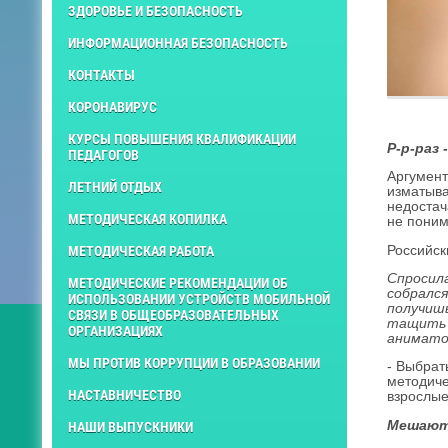
ЗДОРОВЬЕ И БЕЗОПАСНОСТЬ
ИНФОРМАЦИОННАЯ БЕЗОПАСНОСТЬ
КОНТАКТЫ
КОРОНАВИРУС
КУРСЫ ПОВЫШЕНИЯ КВАЛИФИКАЦИИ
Р-р-раз 
ПЕДАГОГОВ
Аргумент
ЛЕТНИЙ ОТДЫХ
изматыва
недостач
МЕТОДИЧЕСКАЯ КОПИЛКА
не поним
Российск
МЕТОДИЧЕСКАЯ РАБОТА
Спросила
МЕТОДИЧЕСКИЕ РЕКОМЕНДАЦИИ ОБ
собрался
ИСПОЛЬЗОВАНИИ УСТРОЙСТВ МОБИЛЬНОЙ
получишь
СВЯЗИ В ОБЩЕОБРАЗОВАТЕЛЬНЫХ
тащить н
ОРГАНИЗАЦИЯХ
анимато
МЫ ПРОТИВ КОРРУПЦИИ В ОБРАЗОВАНИИ
- Выбрат
методиче
НАСТАВНИЧЕСТВО
взрослые
Мешают
НАШИ ВЫПУСКНИКИ