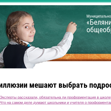
Муниципально
«Белян
общеоб
 иллюзии мешают выбрать подро
Эксперты рассказали, обязательна ли профориентация в школе
Что на самом деле думают школьники и учителя о профориента