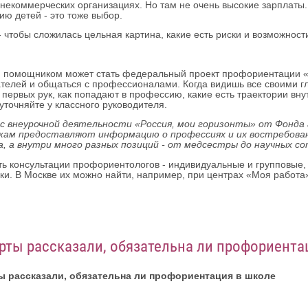
 некоммерческих организациях. Но там не очень высокие зарплаты.
ию детей - это тоже выбор.
- чтобы сложилась цельная картина, какие есть риски и возможност
помощником может стать федеральный проект профориентации «Б
телей и общаться с профессионалами. Когда видишь все своими гл
з первых рук, как попадают в профессию, какие есть траектории вну
 уточняйте у классного руководителя.
рс внеурочной деятельности «Россия, мои горизонты» от Фонда
кам предоставляют информацию о профессиях и их востребованн
, а внутри много разных позиций - от медсестры до научных со
ть консультации профориентологов - индивидуальные и групповые,
ки. В Москве их можно найти, например, при центрах «Моя работа»
рты рассказали, обязательна ли профориента
ы рассказали, обязательна ли профориентация в школе