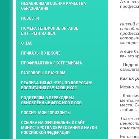
А что за
НЕЗАВИСИМАЯ ОЦЕНКА КАЧЕСТВА
професси
ОБРАЗОВАНИЯ
НОВОСТИ
Низкий и
НОМЕРА ТЕЛЕФОНОВ ОРГАНОВ
способно
ВНУТРЕННИХ ДЕЛ.
професси
которым
эксперт.
О НАС
А еще бы
ПРИКАЗЫ ПО ШКОЛЕ
как это 
ПРОФИЛАКТИКА ЭКСТРЕМИЗМА
- Подрос
самолета
РАЗГОВОРЫ О ВАЖНОМ
Как их 
РЕАЛИЗАЦИЯ ФЗ №304 ПО ВОПРОСАМ
Можно ли
ВОСПИТАНИЯ ОБУЧАЮЩИХСЯ
- Класси
РОДИТЕЛЯМ О ПЕРЕХОДЕ НА
мечты, и
ОБНОВЛЁННЫЕ ФГОС НОО И ООО
места. С
любишь, 
РОССИЯ- МОИ ГОРИЗОНТЫ
Также ва
ССЫЛКА НА ОФИЦИАЛЬНЫЙ САЙТ
ценност
МИНИСТЕРСТВА ОБРАЗОВАНИЯ И НАУКИ
помогат
РОССИЙСКОЙ ФЕДЕРАЦИИ
Есть соц