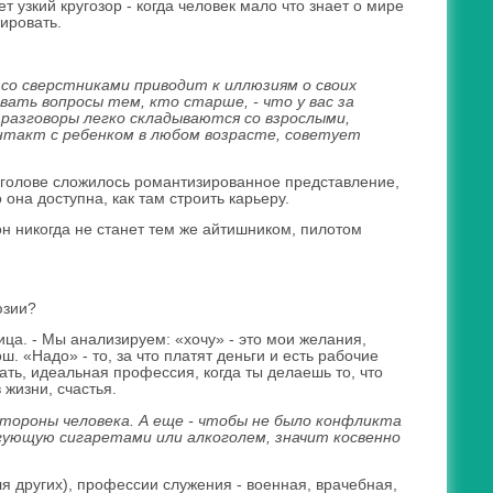
узкий кругозор - когда человек мало что знает о мире
ировать.
 со сверстниками приводит к иллюзиям о своих
вать вопросы тем, кто старше, - что у вас за
е разговоры легко складываются со взрослыми,
такт с ребенком в любом возрасте, советует
 в голове сложилось романтизированное представление,
 она доступна, как там строить карьеру.
 он никогда не станет тем же айтишником, пилотом
юзии?
ица. - Мы анализируем: «хочу» - это мои желания,
ш. «Надо» - то, за что платят деньги и есть рабочие
зать, идеальная профессия, когда ты делаешь то, что
жизни, счастья.
стороны человека. А еще - чтобы не было конфликта
гующую сигаретами или алкоголем, значит косвенно
я других), профессии служения - военная, врачебная,