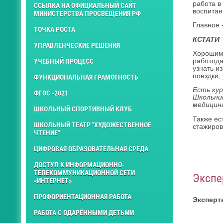
работа в
ССЫЛКА НА ОФИЦИАЛЬНЫЙ САЙТ
воспитан
МИНИСТЕРСТВА ПРОСВЕЩЕНИЯ РФ
Главное 
ТОЧКА РОСТА
КСТАТИ
УПРАВЛЕНЧЕСКИЕ РЕШЕНИЯ
Хорошим 
УЧЕБНЫЙ ПРОЦЕСС
работода
узнать и
поездки,
ФУНКЦИОНАЛЬНАЯ ГРАМОТНОСТЬ
Есть ку
ФГОС -2021
Школьни
медицина
ШКОЛЬНЫЙ СПОРТИВНЫЙ КЛУБ
Также ес
ШКОЛЬНЫЙ ТЕАТР "ХУДОЖЕСТВЕННОЕ
стажиров
ЧТЕНИЕ"
ЦИФРОВАЯ ОБРАЗОВАТЕЛЬНАЯ СРЕДА
ДОСТУП К ИНФОРМАЦИОННО-
ТЕЛЕКОММУНИКАЦИОННОЙ СЕТИ
Экспе
«ИНТЕРНЕТ»
ПРОФОРИЕНТАЦИОННАЯ РАБОТА
Эксперт
РАБОТА С ОДАРЁННЫМИ ДЕТЬМИ