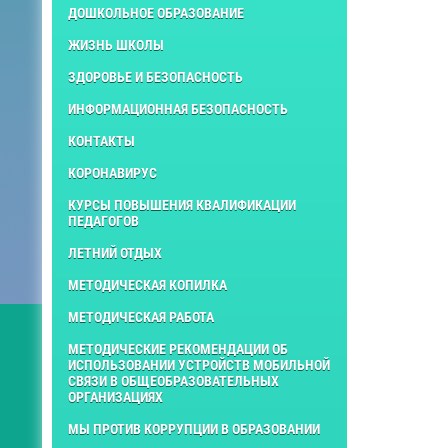
ДОШКОЛЬНОЕ ОБРАЗОВАНИЕ
ЖИЗНЬ ШКОЛЫ
ЗДОРОВЬЕ И БЕЗОПАСНОСТЬ
ИНФОРМАЦИОННАЯ БЕЗОПАСНОСТЬ
КОНТАКТЫ
КОРОНАВИРУС
КУРСЫ ПОВЫШЕНИЯ КВАЛИФИКАЦИИ
ПЕДАГОГОВ
ЛЕТНИЙ ОТДЫХ
МЕТОДИЧЕСКАЯ КОПИЛКА
МЕТОДИЧЕСКАЯ РАБОТА
МЕТОДИЧЕСКИЕ РЕКОМЕНДАЦИИ ОБ
ИСПОЛЬЗОВАНИИ УСТРОЙСТВ МОБИЛЬНОЙ
СВЯЗИ В ОБЩЕОБРАЗОВАТЕЛЬНЫХ
ОРГАНИЗАЦИЯХ
МЫ ПРОТИВ КОРРУПЦИИ В ОБРАЗОВАНИИ