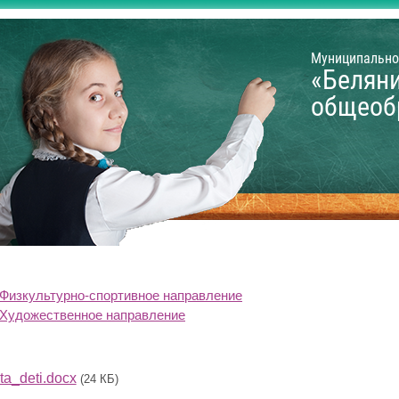
Муниципально
«Белян
общеоб
Физкультурно-спортивное направление
Художественное направление
ta_deti.docx
(24 КБ)