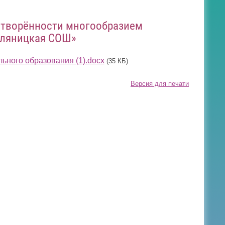
етворённости многообразием
еляницкая СОШ»
ьного образования (1).docx
(35 КБ)
Версия для печати