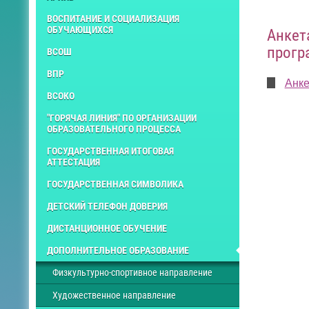
ВОСПИТАНИЕ И СОЦИАЛИЗАЦИЯ
ОБУЧАЮЩИХСЯ
Анкет
прогр
ВСОШ
ВПР
Анке
ВСОКО
"ГОРЯЧАЯ ЛИНИЯ" ПО ОРГАНИЗАЦИИ
ОБРАЗОВАТЕЛЬНОГО ПРОЦЕССА
ГОСУДАРСТВЕННАЯ ИТОГОВАЯ
АТТЕСТАЦИЯ
ГОСУДАРСТВЕННАЯ СИМВОЛИКА
ДЕТСКИЙ ТЕЛЕФОН ДОВЕРИЯ
ДИСТАНЦИОННОЕ ОБУЧЕНИЕ
ДОПОЛНИТЕЛЬНОЕ ОБРАЗОВАНИЕ
Физкультурно-спортивное направление
Художественное направление