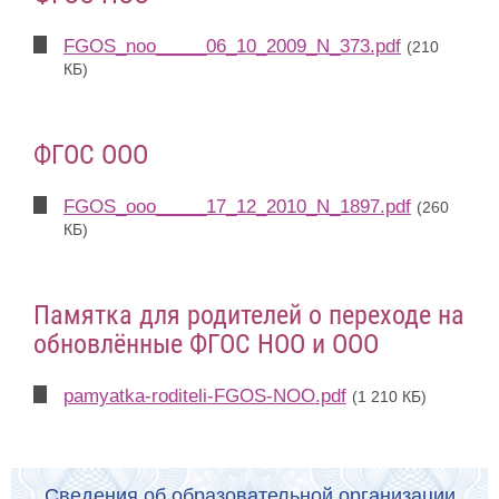
FGOS_noo_____06_10_2009_N_373.pdf
(210
КБ)
ФГОС ООО
FGOS_ooo_____17_12_2010_N_1897.pdf
(260
КБ)
Памятка для родителей о переходе на
обновлённые ФГОС НОО и ООО
pamyatka-roditeli-FGOS-NOO.pdf
(1 210 КБ)
Сведения об образовательной организации