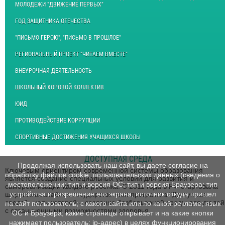
МОЛОДЕЖИ "ДВИЖЕНИЕ ПЕРВЫХ"
ГОД ЗАЩИТНИКА ОТЕЧЕСТВА
"ПИСЬМО ГЕРОЮ", "ПИСЬМО В ПРОШЛОЕ"
РЕГИОНАЛЬНЫЙ ПРОЕКТ "ЧИТАЕМ ВМЕСТЕ"
ВНЕУРОЧНАЯ ДЕЯТЕЛЬНОСТЬ
ШКОЛЬНЫЙ ХОРОВОЙ КОЛЛЕКТИВ
ЮИД
ПРОТИВОДЕЙСТВИЕ КОРРУПЦИИ
СПОРТИВНЫЕ ДОСТИЖЕНИЯ УЧАЩИХСЯ ШКОЛЫ
ДОСТУПНАЯ СРЕДА
Продолжая использовать наш сайт, вы даете согласие на
Ключевым ориентиром современной системы образования
обработку файлов cookie, пользовательских данных (сведения о
является создание специальных условий для развития и
местоположении; тип и версия ОС; тип и версия Браузера; тип
самореализации каждого ребенка. С 2011 года в РФ стартовала
устройства и разрешение его экрана; источник откуда пришел
широкомасштабная государственная программа "Доступная
среда", цель которой – создание безбарьерной среды для людей
на сайт пользователь; с какого сайта или по какой рекламе; язык
с ограниченными возможностями здоровья.
ОС и Браузера; какие страницы открывает и на какие кнопки
нажимает пользователь; ip-адрес) в целях функционирования