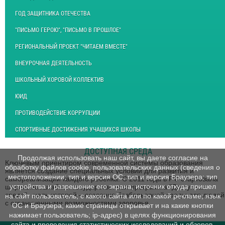
ГОД ЗАЩИТНИКА ОТЕЧЕСТВА
"ПИСЬМО ГЕРОЮ", "ПИСЬМО В ПРОШЛОЕ"
РЕГИОНАЛЬНЫЙ ПРОЕКТ "ЧИТАЕМ ВМЕСТЕ"
ВНЕУРОЧНАЯ ДЕЯТЕЛЬНОСТЬ
ШКОЛЬНЫЙ ХОРОВОЙ КОЛЛЕКТИВ
ЮИД
ПРОТИВОДЕЙСТВИЕ КОРРУПЦИИ
СПОРТИВНЫЕ ДОСТИЖЕНИЯ УЧАЩИХСЯ ШКОЛЫ
ДОСТУПНАЯ СРЕДА
Продолжая использовать наш сайт, вы даете согласие на
Ключевым ориентиром современной системы образования
обработку файлов cookie, пользовательских данных (сведения о
является создание специальных условий для развития и
местоположении; тип и версия ОС; тип и версия Браузера; тип
самореализации каждого ребенка. С 2011 года в РФ стартовала
устройства и разрешение его экрана; источник откуда пришел
широкомасштабная государственная программа "Доступная
среда", цель которой – создание безбарьерной среды для людей
на сайт пользователь; с какого сайта или по какой рекламе; язык
с ограниченными возможностями здоровья.
ОС и Браузера; какие страницы открывает и на какие кнопки
нажимает пользователь; ip-адрес) в целях функционирования
сайта и проведения статистических исследований и обзоров.