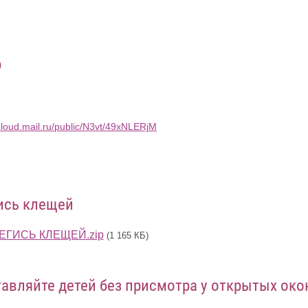
р
/cloud.mail.ru/public/N3vt/49xNLERjM
ись клещей
ЕГИСЬ КЛЕЩЕЙ.zip
(1 165 КБ)
тавляйте детей без присмотра у открытых око