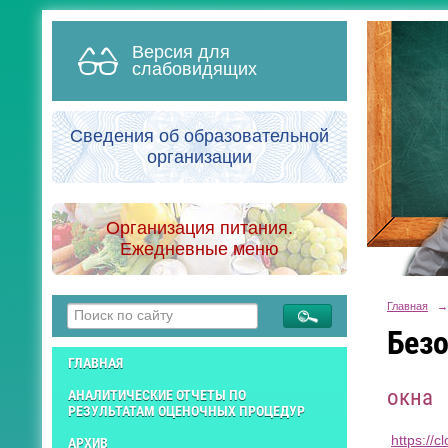
Версия для
слабовидящих
Сведения об образовательной
организации
Организация питания.
Ежедневные меню
Главная
→
Безо
ГЛАВНАЯ
окна
АНАЛИТИЧЕСКИЕ ОТЧЕТЫ ПО
РЕЗУЛЬТАТАМ ОЦЕНОЧНЫХ ПРОЦЕДУР
https://c
АРХИВ