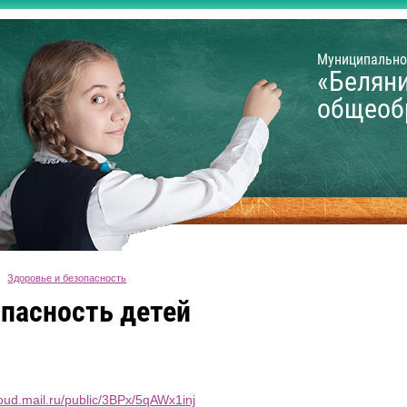
Муниципально
«Белян
общеоб
Здоровье и безопасность
пасность детей
loud.mail.ru/public/3BPx/5qAWx1inj