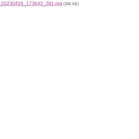
20230426_173643_381.jpg
(346 КБ)