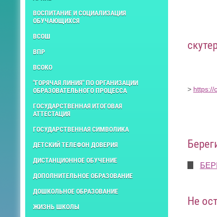
ВОСПИТАНИЕ И СОЦИАЛИЗАЦИЯ
ОБУЧАЮЩИХСЯ
ВСОШ
скуте
ВПР
ВСОКО
"ГОРЯЧАЯ ЛИНИЯ" ПО ОРГАНИЗАЦИИ
>
https:/
ОБРАЗОВАТЕЛЬНОГО ПРОЦЕССА
ГОСУДАРСТВЕННАЯ ИТОГОВАЯ
АТТЕСТАЦИЯ
ГОСУДАРСТВЕННАЯ СИМВОЛИКА
Берег
ДЕТСКИЙ ТЕЛЕФОН ДОВЕРИЯ
ДИСТАНЦИОННОЕ ОБУЧЕНИЕ
БЕР
ДОПОЛНИТЕЛЬНОЕ ОБРАЗОВАНИЕ
ДОШКОЛЬНОЕ ОБРАЗОВАНИЕ
Не ос
ЖИЗНЬ ШКОЛЫ