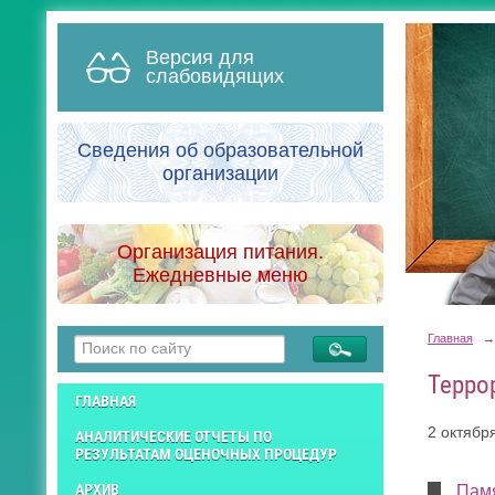
Версия для
слабовидящих
Сведения об образовательной
организации
Организация питания.
Ежедневные меню
Главная
→
Терро
ГЛАВНАЯ
2 октябр
АНАЛИТИЧЕСКИЕ ОТЧЕТЫ ПО
РЕЗУЛЬТАТАМ ОЦЕНОЧНЫХ ПРОЦЕДУР
АРХИВ
Памя