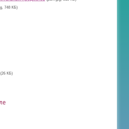
g, 748 КБ)
(26 КБ)
ле