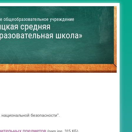
е общеобразовательное учреждение
ицкая средняя
разовательная школа»
а национальной безопасности".
рительных предметов
(pam.jpg, 315 КБ)