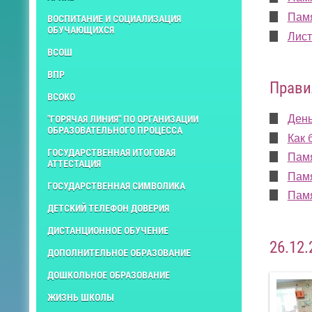
Памя
ВОСПИТАНИЕ И СОЦИАЛИЗАЦИЯ
ОБУЧАЮЩИХСЯ
Лист
ВСОШ
ВПР
Прави
ВСОКО
День
"ГОРЯЧАЯ ЛИНИЯ" ПО ОРГАНИЗАЦИИ
ОБРАЗОВАТЕЛЬНОГО ПРОЦЕССА
Как 
ГОСУДАРСТВЕННАЯ ИТОГОВАЯ
Памя
АТТЕСТАЦИЯ
Памя
ГОСУДАРСТВЕННАЯ СИМВОЛИКА
Памя
ДЕТСКИЙ ТЕЛЕФОН ДОВЕРИЯ
ДИСТАНЦИОННОЕ ОБУЧЕНИЕ
26.12
ДОПОЛНИТЕЛЬНОЕ ОБРАЗОВАНИЕ
ДОШКОЛЬНОЕ ОБРАЗОВАНИЕ
ЖИЗНЬ ШКОЛЫ