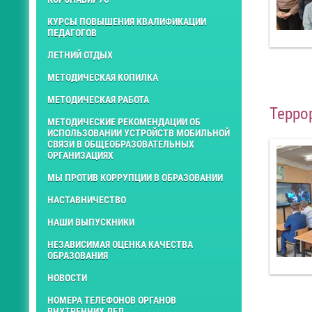
КУРСЫ ПОВЫШЕНИЯ КВАЛИФИКАЦИИ
ПЕДАГОГОВ
ЛЕТНИЙ ОТДЫХ
МЕТОДИЧЕСКАЯ КОПИЛКА
МЕТОДИЧЕСКАЯ РАБОТА
Терро
МЕТОДИЧЕСКИЕ РЕКОМЕНДАЦИИ ОБ
ИСПОЛЬЗОВАНИИ УСТРОЙСТВ МОБИЛЬНОЙ
СВЯЗИ В ОБЩЕОБРАЗОВАТЕЛЬНЫХ
ОРГАНИЗАЦИЯХ
МЫ ПРОТИВ КОРРУПЦИИ В ОБРАЗОВАНИИ
НАСТАВНИЧЕСТВО
НАШИ ВЫПУСКНИКИ
НЕЗАВИСИМАЯ ОЦЕНКА КАЧЕСТВА
ОБРАЗОВАНИЯ
НОВОСТИ
НОМЕРА ТЕЛЕФОНОВ ОРГАНОВ
ВНУТРЕННИХ ДЕЛ.