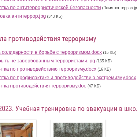
тка по антитеррористической безопасности
(Памятка-террор.jp
овка антитеррор.jpg
(343 КБ)
ла противодействия терроризму
 солидарности в борьбе с терроризмом.docx
(15 КБ)
быть не завербованным террористами.jpg
(165 КБ)
тка по противодействию терроризму.docx
(16 КБ)
тка по профилактике и противодействию экстремизму.docx
тка противодействия терроризму.doc
(47 КБ)
.2023. Учебная тренировка по эвакуации в шко