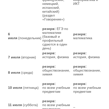
немецкий,
ИКТ
испанский,
китайский)
(раздел
«Говорение»)
резерв:
ЕГЭ по
математике
6
резерв:
(базовый и
июля
(понедельник)
математика
профильный
сдаются в один
день)
резерв:
резерв:
история, физика
история, физика
7 июля
(вторник)
резерв:
резерв:
обществознание,
обществознание,
8 июля
(среда)
химия
химия
резерв:
резерв:
10 июля
(пятница)
по всем учебным
по всем учебным
предметам
предметам
резерв:
11 июля
(суббота)
по всем учебным
–
предметам