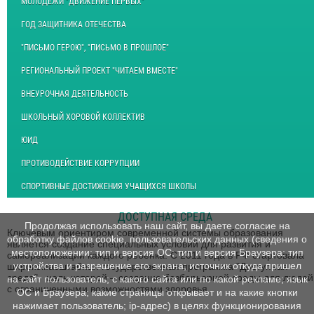
МОЛОДЕЖИ "ДВИЖЕНИЕ ПЕРВЫХ"
ГОД ЗАЩИТНИКА ОТЕЧЕСТВА
"ПИСЬМО ГЕРОЮ", "ПИСЬМО В ПРОШЛОЕ"
РЕГИОНАЛЬНЫЙ ПРОЕКТ "ЧИТАЕМ ВМЕСТЕ"
ВНЕУРОЧНАЯ ДЕЯТЕЛЬНОСТЬ
ШКОЛЬНЫЙ ХОРОВОЙ КОЛЛЕКТИВ
ЮИД
ПРОТИВОДЕЙСТВИЕ КОРРУПЦИИ
СПОРТИВНЫЕ ДОСТИЖЕНИЯ УЧАЩИХСЯ ШКОЛЫ
ДОСТУПНАЯ СРЕДА
Продолжая использовать наш сайт, вы даете согласие на
Ключевым ориентиром современной системы образования
обработку файлов cookie, пользовательских данных (сведения о
является создание специальных условий для развития и
местоположении; тип и версия ОС; тип и версия Браузера; тип
самореализации каждого ребенка. С 2011 года в РФ стартовала
устройства и разрешение его экрана; источник откуда пришел
широкомасштабная государственная программа "Доступная
среда", цель которой – создание безбарьерной среды для людей
на сайт пользователь; с какого сайта или по какой рекламе; язык
с ограниченными возможностями здоровья.
ОС и Браузера; какие страницы открывает и на какие кнопки
нажимает пользователь; ip-адрес) в целях функционирования