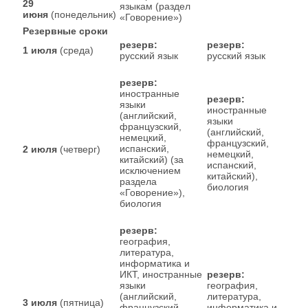
29
языкам (раздел
июня
(понедельник)
«Говорение»)
Резервные сроки
резерв:
резерв:
1 июля
(среда)
русский язык
русский язык
резерв:
иностранные
резерв:
языки
иностранные
(английский,
языки
французский,
(английский,
немецкий,
французский,
испанский,
2 июля
(четверг)
немецкий,
китайский) (за
испанский,
исключением
китайский),
раздела
биология
«Говорение»),
биология
резерв:
география,
литература,
информатика и
ИКТ, иностранные
резерв:
языки
география,
(английский,
литература,
3 июля
(пятница)
французский,
информатика и