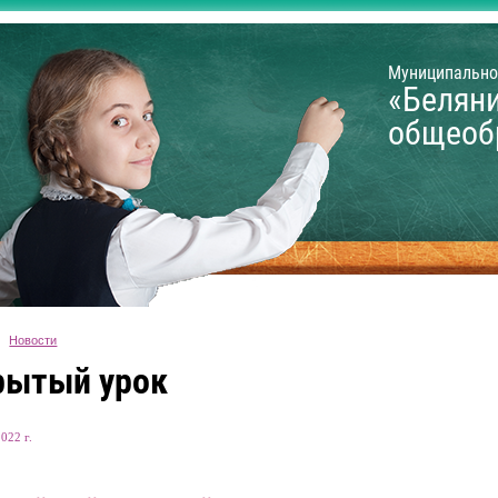
Муниципально
«Белян
общеоб
Новости
рытый урок
022 г.