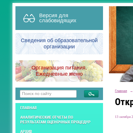
Версия для
слабовидящих
Сведения об образовательной
организации
Организация питания.
Ежедневные меню
Главная
→
Отк
ГЛАВНАЯ
13 октября 2
АНАЛИТИЧЕСКИЕ ОТЧЕТЫ ПО
РЕЗУЛЬТАТАМ ОЦЕНОЧНЫХ ПРОЦЕДУР
АРХИВ