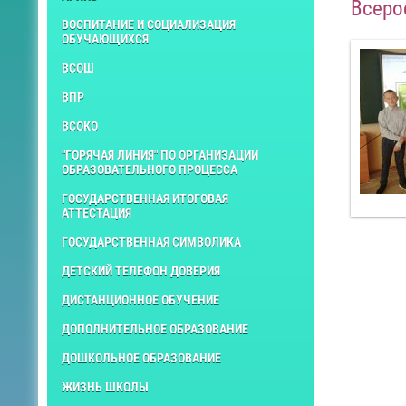
Всеро
ВОСПИТАНИЕ И СОЦИАЛИЗАЦИЯ
ОБУЧАЮЩИХСЯ
ВСОШ
ВПР
ВСОКО
"ГОРЯЧАЯ ЛИНИЯ" ПО ОРГАНИЗАЦИИ
ОБРАЗОВАТЕЛЬНОГО ПРОЦЕССА
ГОСУДАРСТВЕННАЯ ИТОГОВАЯ
АТТЕСТАЦИЯ
ГОСУДАРСТВЕННАЯ СИМВОЛИКА
ДЕТСКИЙ ТЕЛЕФОН ДОВЕРИЯ
ДИСТАНЦИОННОЕ ОБУЧЕНИЕ
ДОПОЛНИТЕЛЬНОЕ ОБРАЗОВАНИЕ
ДОШКОЛЬНОЕ ОБРАЗОВАНИЕ
ЖИЗНЬ ШКОЛЫ